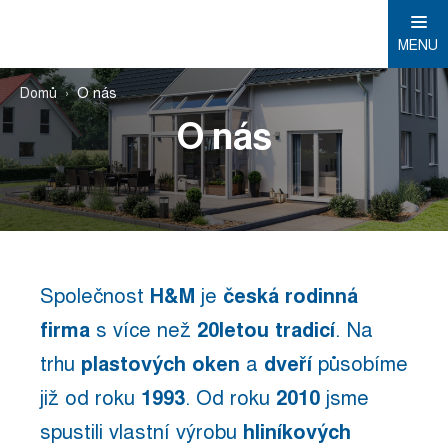
MENU
Domů
O nás
O nás
Společnost
H&M
je
česká rodinná
firma
s více než
20letou tradicí
. Na
trhu
plastových oken
a
dveří
působíme
již od roku
1993
. Od roku
2010
jsme
spustili vlastní výrobu
hliníkových