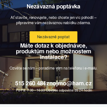
Nezávazná poptávka
Ať stavíte, renovujete, nebo chcete jen víc pohodlí –
připravíme vám nezávaznou nabídku zdarma.
Nezávazně poptat
Máte dotaz k objednávce,
produktům nebo možnostem
instalace?
Ozvěte se nám – poradíme vám na telefonu i e-mailu.
515 260 484
znojmo@ham.cz
Po-Pá: 7:00 - 16:30
Obvykle odpovíme do 24 hodin